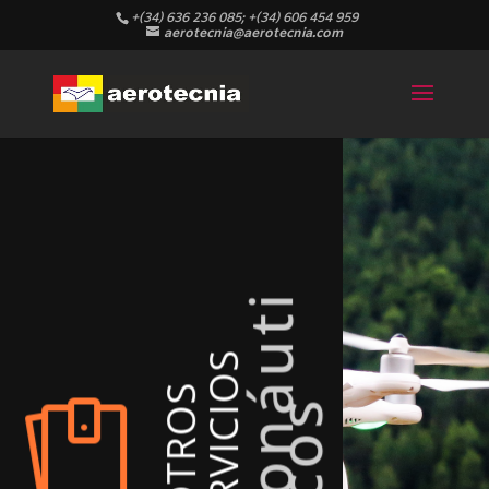
+(34) 636 236 085; +(34) 606 454 959
aerotecnia@aerotecnia.com
A
e
r
o
n
á
u
t
i
c
o
S
O
T
R
O
S
S
E
R
V
I
C
I
O

s