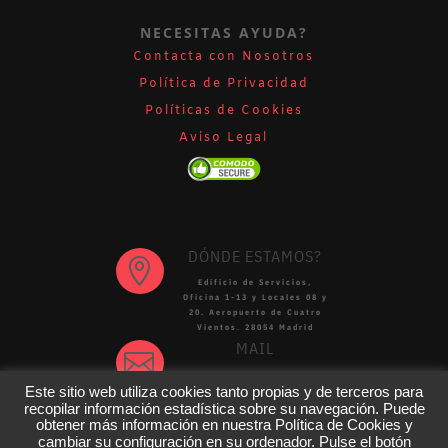
NECESITAS AYUDA?
Contacta con Nosotros
Política de Privacidad
Políticas de Cookies
Aviso Legal
DÓNDE ESTAMOS?

Edificio de Servicios,
Oficina 1-13 y Locales 08 y
20. Aeropuerto de Cuatro
Vientos
.
28054 Madrid
MAIL

aerotecnia@aerotecnia.com
Este sitio web utiliza cookies tanto propias y de terceros para
recopilar información estadística sobre su navegación. Puede
obtener más información en nuestra Política de Cookies y
Aerotecnia Ingeniería, S.L.
cambiar su configuración en su ordenador. Pulse el botón
Todos los derechos reservados