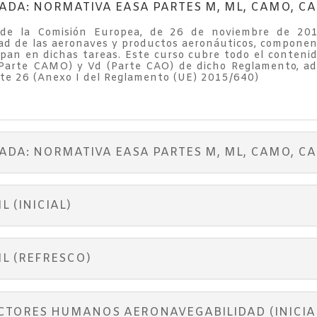
A: NORMATIVA EASA PARTES M, ML, CAMO, CAO, 
e la Comisión Europea, de 26 de noviembre de 2014,
d de las aeronaves y productos aeronáuticos, component
ipan en dichas tareas. Este curso cubre todo el contenid
 (Parte CAMO) y Vd (Parte CAO) de dicho Reglamento, ade
rte 26 (Anexo I del Reglamento (UE) 2015/640)
A: NORMATIVA EASA PARTES M, ML, CAMO, CAO,
 (INICIAL)
L (REFRESCO)
CTORES HUMANOS AERONAVEGABILIDAD (INICIA