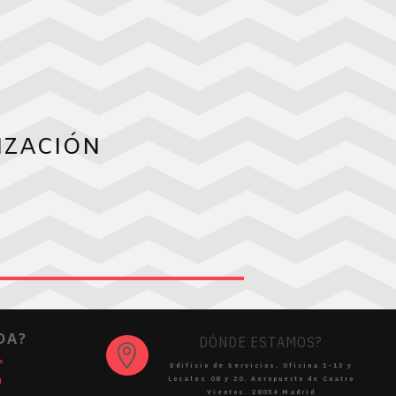
IZACIÓN
DA?
DÓNDE ESTAMOS?

s
Edificio de Servicios, Oficina 1-13 y
Locales 08 y 20. Aeropuerto de Cuatro
d
Vientos
.
28054 Madrid