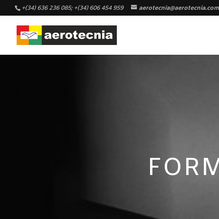
+(34) 636 236 085; +(34) 606 454 959
aerotecnia@aerotecnia.com
FORM