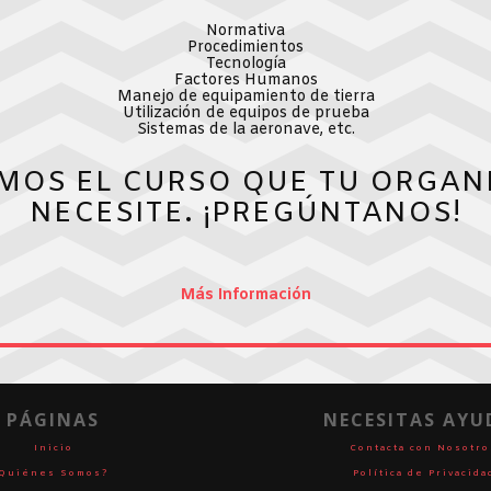
Normativa
Procedimientos
Tecnología
Factores Humanos
Manejo de equipamiento de tierra
Utilización de equipos de prueba
Sistemas de la aeronave, etc.
MOS EL CURSO QUE TU ORGAN
NECESITE. ¡PREGÚNTANOS!
Más Información
PÁGINAS
NECESITAS AYU
Inicio
Contacta con Nosotro
Quiénes Somos?
Política de Privacida